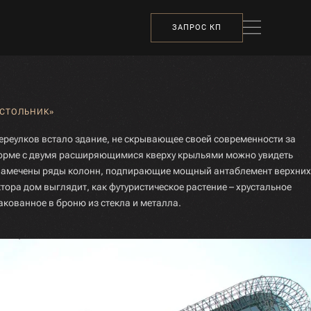
ЗАПРОС КП
СТОЛЬНИК»
ереулков встало здание, не скрывающее своей современности за
форме с двумя расширяющимися кверху крыльями можно увидеть
 намечены ряды колонн, подпирающие мощный антаблемент верхних
тора дом выглядит, как футуристическое растение – хрустальное
акованное в броню из стекла и металла.